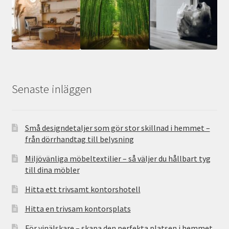
Senaste inläggen
Små designdetaljer som gör stor skillnad i hemmet –
från dörrhandtag till belysning
Miljövänliga möbeltextilier – så väljer du hållbart tyg
till dina möbler
Hitta ett trivsamt kontorshotell
Hitta en trivsam kontorsplats
För vinälskare – skapa den perfekta platsen i hemmet