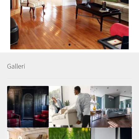
Så väljer du
Galleri
enhetliga möbler
och färg
En stor del av inredningen är
färgval och färgkombinationer på
både väggar, möbler och
dekoration. När du ska välja
färger i ditt nya boende eller om
det är dags att uppgradera...
Klicka här