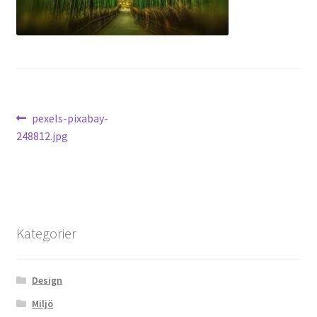
Inläggsnavigering
Previous
pexels-pixabay-
post:
248812.jpg
Kategorier
Design
Miljö