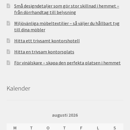
Små designdetaljer som gör stor skillnad i hemmet –
från dörrhandtag till belysning
Miljövänliga möbeltextilier – så väljer du hållbart tyg
till dina möbler
Hitta ett trivsamt kontorshotell
Hitta en trivsam kontorsplats
För vinälskare – skapa den perfekta platsen i hemmet
Kalender
augusti 2026
M
T
O
T
F
L
S