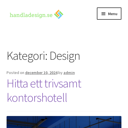
Skip
Skip
Menu
to
to
navigation
content
Hem
Kontakta oss
Kategori:
Design
Posted on
december 10, 2024
by
admin
Hitta ett trivsamt
kontorshotell