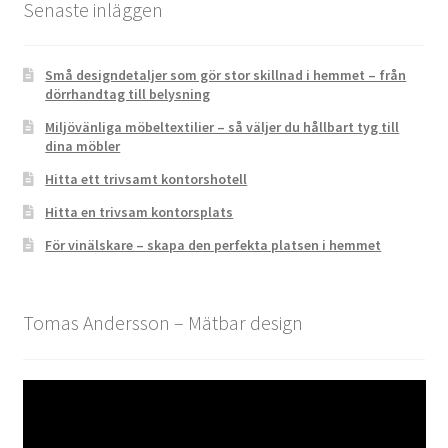
Senaste inläggen
Små designdetaljer som gör stor skillnad i hemmet – från
dörrhandtag till belysning
Miljövänliga möbeltextilier – så väljer du hållbart tyg till
dina möbler
Hitta ett trivsamt kontorshotell
Hitta en trivsam kontorsplats
För vinälskare – skapa den perfekta platsen i hemmet
Tomas Andersson – Mätbar design