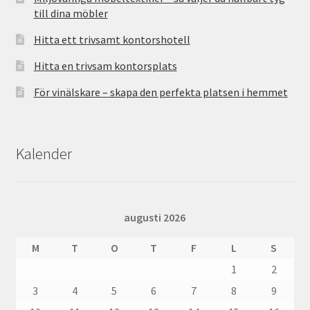
till dina möbler
Hitta ett trivsamt kontorshotell
Hitta en trivsam kontorsplats
För vinälskare – skapa den perfekta platsen i hemmet
Kalender
augusti 2026
M
T
O
T
F
L
S
1
2
3
4
5
6
7
8
9