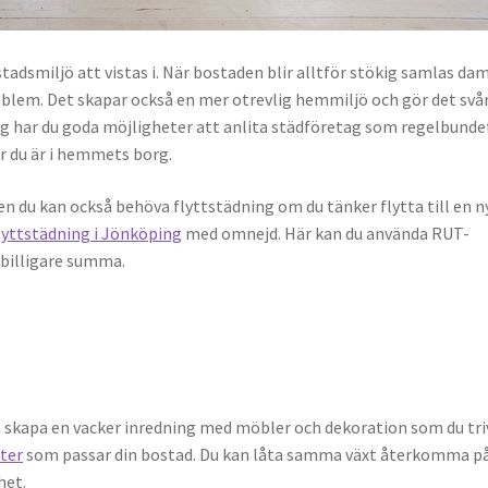
ostadsmiljö att vistas i. När bostaden blir alltför stökig samlas d
oblem. Det skapar också en mer otrevlig hemmiljö och gör det svå
ng har du goda möjligheter att anlita städföretag som regelbunde
är du är i hemmets borg.
du kan också behöva flyttstädning om du tänker flytta till en n
lyttstädning i Jönköping
med omnejd. Här kan du använda RUT-
 billigare summa.
tt skapa en vacker inredning med möbler och dekoration som du tri
ter
som passar din bostad. Du kan låta samma växt återkomma p
het.