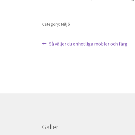
Category:
Miljö
Inläggsnavigering
Previous
Så väljer du enhetliga möbler och färg
post:
Galleri