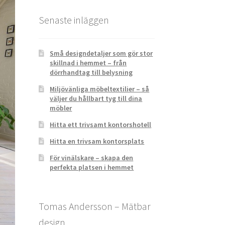
Senaste inläggen
Små designdetaljer som gör stor
skillnad i hemmet – från
dörrhandtag till belysning
Miljövänliga möbeltextilier – så
väljer du hållbart tyg till dina
möbler
Hitta ett trivsamt kontorshotell
Hitta en trivsam kontorsplats
För vinälskare – skapa den
perfekta platsen i hemmet
Tomas Andersson – Mätbar
design