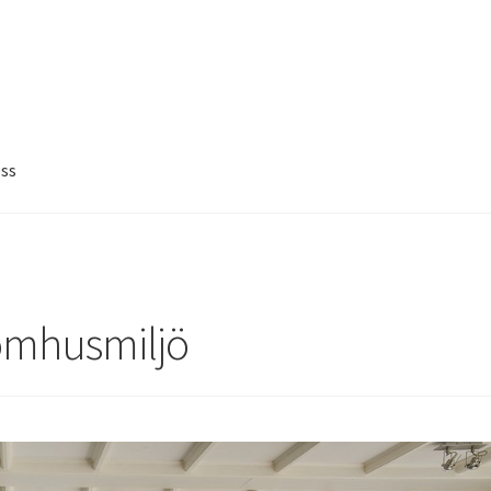
ss
nomhusmiljö