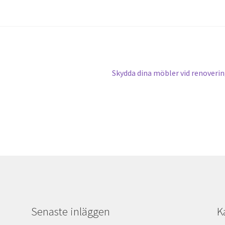
Next
Skydda dina möbler vid renoveri
post:
Senaste inläggen
K