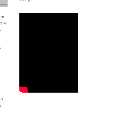
amm
rare
t
y
vs
å