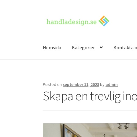
Skip
Skip
to
to
navigation
content
Hemsida
Kategorier
Kontakta o
Hem
Kontakta oss
Posted on
september 11, 2023
by
admin
Skapa en trevlig i