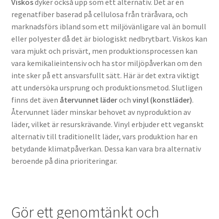
Viskos
dyker också upp som ett alternativ. Det är en
regenatfiber baserad på cellulosa från träråvara, och
marknadsförs ibland som ett miljövänligare val än bomull
eller polyester då det är biologiskt nedbrytbart. Viskos kan
vara mjukt och prisvärt, men produktionsprocessen kan
vara kemikalieintensiv och ha stor miljöpåverkan om den
inte sker på ett ansvarsfullt sätt. Här är det extra viktigt
att undersöka ursprung och produktionsmetod. Slutligen
finns det även
återvunnet läder
och
vinyl (konstläder)
.
Återvunnet läder minskar behovet av nyproduktion av
läder, vilket är resurskrävande. Vinyl erbjuder ett veganskt
alternativ till traditionellt läder, vars produktion har en
betydande klimatpåverkan. Dessa kan vara bra alternativ
beroende på dina prioriteringar.
Gör ett genomtänkt och