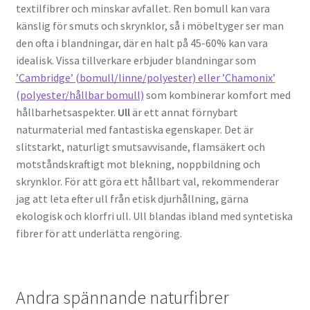
textilfibrer och minskar avfallet. Ren bomull kan vara
känslig för smuts och skrynklor, så i möbeltyger ser man
den ofta i blandningar, där en halt på 45-60% kan vara
idealisk. Vissa tillverkare erbjuder blandningar som
’Cambridge’ (bomull/linne/polyester) eller ’Chamonix’
(polyester/hållbar bomull)
som kombinerar komfort med
hållbarhetsaspekter.
Ull
är ett annat förnybart
naturmaterial med fantastiska egenskaper. Det är
slitstarkt, naturligt smutsavvisande, flamsäkert och
motståndskraftigt mot blekning, noppbildning och
skrynklor. För att göra ett hållbart val, rekommenderar
jag att leta efter ull från etisk djurhållning, gärna
ekologisk och klorfri ull. Ull blandas ibland med syntetiska
fibrer för att underlätta rengöring.
Andra spännande naturfibrer