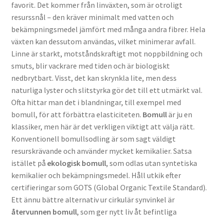
favorit. Det kommer från linväxten, som är otroligt
resurssnål – den kräver minimalt med vatten och
bekämpningsmedel jämfört med många andra fibrer. Hela
växten kan dessutom användas, vilket minimerar avfall.
Linne är starkt, motståndskraftigt mot noppbildning och
smuts, blir vackrare med tiden och är biologiskt
nedbrytbart. Visst, det kan skrynkla lite, men dess
naturliga lyster och slitstyrka gör det till ett utmärkt val.
Ofta hittar man det i blandningar, till exempel med
bomull, för att förbättra elasticiteten.
Bomull
är ju en
klassiker, men här är det verkligen viktigt att välja rätt.
Konventionell bomullsodling är som sagt väldigt
resurskrävande och använder mycket kemikalier. Satsa
istället på
ekologisk bomull
, som odlas utan syntetiska
kemikalier och bekämpningsmedel. Håll utkik efter
certifieringar som GOTS (Global Organic Textile Standard).
Ett ännu bättre alternativ ur cirkulär synvinkel är
återvunnen bomull
, som ger nytt liv åt befintliga