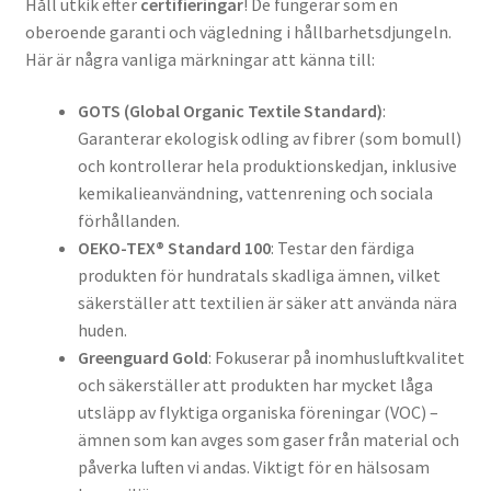
Håll utkik efter
certifieringar
! De fungerar som en
oberoende garanti och vägledning i hållbarhetsdjungeln.
Här är några vanliga märkningar att känna till:
GOTS (Global Organic Textile Standard)
:
Garanterar ekologisk odling av fibrer (som bomull)
och kontrollerar hela produktionskedjan, inklusive
kemikalieanvändning, vattenrening och sociala
förhållanden.
OEKO-TEX® Standard 100
: Testar den färdiga
produkten för hundratals skadliga ämnen, vilket
säkerställer att textilien är säker att använda nära
huden.
Greenguard Gold
: Fokuserar på inomhusluftkvalitet
och säkerställer att produkten har mycket låga
utsläpp av flyktiga organiska föreningar (VOC) –
ämnen som kan avges som gaser från material och
påverka luften vi andas. Viktigt för en hälsosam