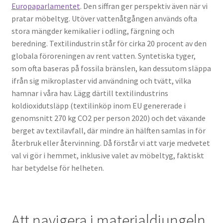
Europaparlamentet
. Den siffran ger perspektiv även när vi
pratar möbeltyg. Utöver vattenåtgången används ofta
stora mängder kemikalier i odling, färgning och
beredning. Textilindustrin står för cirka 20 procent av den
globala föroreningen av rent vatten. Syntetiska tyger,
som ofta baseras på fossila bränslen, kan dessutom släppa
ifrån sig mikroplaster vid användning och tvätt, vilka
hamnar i våra hav. Lägg därtill textilindustrins
koldioxidutsläpp (textilinköp inom EU genererade i
genomsnitt 270 kg CO2 per person 2020) och det växande
berget av textilavfall, där mindre än hälften samlas in för
återbruk eller återvinning. Då förstår vi att varje medvetet
val vi gör i hemmet, inklusive valet av möbeltyg, faktiskt
har betydelse för helheten.
Att navigera i materialdjungeln