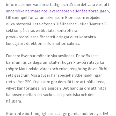
informationen vara bristfällig, och då kan det vara värt att
undersöka närmare hos leverantören eller återförsäljaren
,
till exempel för varumärken som Rioma som erbjuder
olika material. Leta efter en ’Hållbarhet’- eller ’Material’-
sektion på deras webbplats, kontrollera
produktdetaljerna för certifieringar eller kontakta
kundtjänst direkt om information saknas.
Fundera över hur möbeln ska användas. En soffa i ett
barnfamiljs vardagsrum ställer högre krav på slitstyrka
(högre Martindale-värde) och enkel rengöring än en fåtölj
i ett gästrum. Vissa tyger har speciella ytbehandlingar
(leta efter PFC-fria!) som gör dem lättare att hålla rena,
vilket kan förlänga livslängden. Det handlar om att hitta
balansen mellan det vackra, det praktiska och det
hållbara.
Glöm inte bort möjligheten att ge gamla möbler nytt liv!