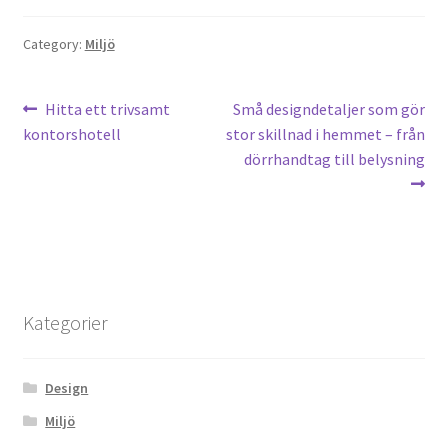
Category:
Miljö
Inläggsnavigering
Previous
Next
Hitta ett trivsamt
Små designdetaljer som gör
post:
post:
kontorshotell
stor skillnad i hemmet – från
dörrhandtag till belysning
Kategorier
Design
Miljö