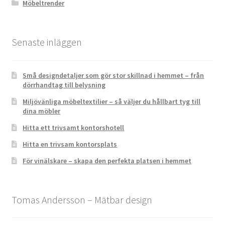
Möbeltrender
Senaste inläggen
Små designdetaljer som gör stor skillnad i hemmet – från
dörrhandtag till belysning
Miljövänliga möbeltextilier – så väljer du hållbart tyg till
dina möbler
Hitta ett trivsamt kontorshotell
Hitta en trivsam kontorsplats
För vinälskare – skapa den perfekta platsen i hemmet
Tomas Andersson – Mätbar design