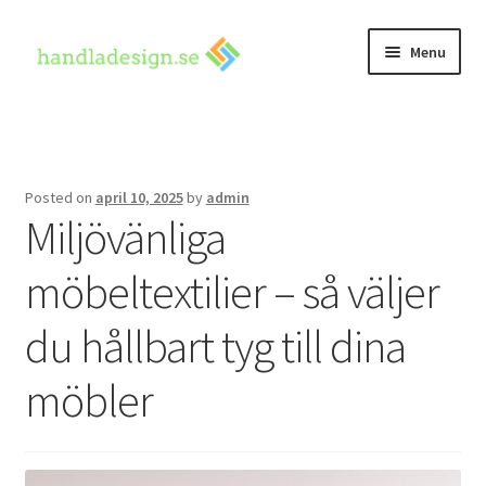
Skip
Skip
Menu
to
to
navigation
content
Hem
Kontakta oss
Posted on
april 10, 2025
by
admin
Miljövänliga
möbeltextilier – så väljer
du hållbart tyg till dina
möbler