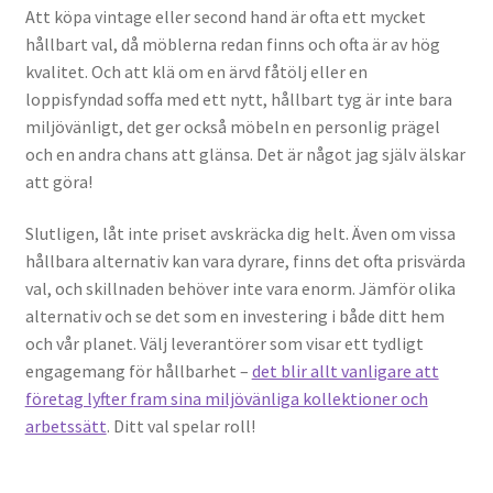
Att köpa vintage eller second hand är ofta ett mycket
hållbart val, då möblerna redan finns och ofta är av hög
kvalitet. Och att klä om en ärvd fåtölj eller en
loppisfyndad soffa med ett nytt, hållbart tyg är inte bara
miljövänligt, det ger också möbeln en personlig prägel
och en andra chans att glänsa. Det är något jag själv älskar
att göra!
Slutligen, låt inte priset avskräcka dig helt. Även om vissa
hållbara alternativ kan vara dyrare, finns det ofta prisvärda
val, och skillnaden behöver inte vara enorm. Jämför olika
alternativ och se det som en investering i både ditt hem
och vår planet. Välj leverantörer som visar ett tydligt
engagemang för hållbarhet –
det blir allt vanligare att
företag lyfter fram sina miljövänliga kollektioner och
arbetssätt
. Ditt val spelar roll!