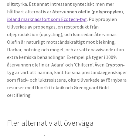
slitstyrka. Ett annat intressant syntetiskt men mer
hållbart alternativ är
återvunnen olefin (polypropylen)
,
ibland marknadsfört som Ecotech-tyg
. Polypropylen
tillverkas av propengas, en restprodukt från
oljeproduktion (upcycling), och kan sedan återvinnas.
Olefin är naturligt motståndskraftigt mot blekning,
fläckar, nötning och mögel, och är vattenavvisande utan
extra kemiska behandlingar. Exempel på tyger i 100%
återvunnen olefin är ’Adara’ och ’Chiltern’. Även
Crypton-
tyg
är värt att nämna, känt för sina prestandaegenskaper
som fläck- och luktresistens, ofta tillverkade av förnybara
resurser med fluorfri teknik och Greenguard Gold-
certifiering.
Fler alternativ att överväga