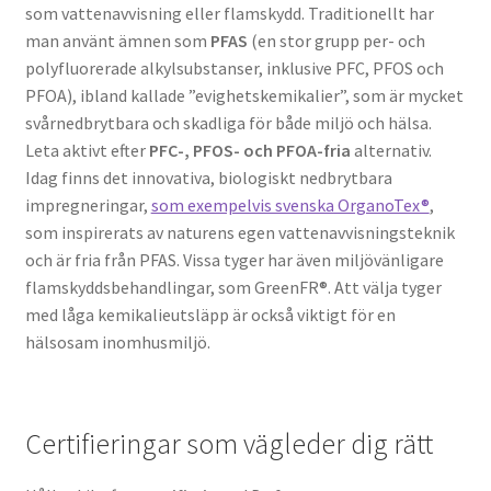
som vattenavvisning eller flamskydd. Traditionellt har
man använt ämnen som
PFAS
(en stor grupp per- och
polyfluorerade alkylsubstanser, inklusive PFC, PFOS och
PFOA), ibland kallade ”evighetskemikalier”, som är mycket
svårnedbrytbara och skadliga för både miljö och hälsa.
Leta aktivt efter
PFC-, PFOS- och PFOA-fria
alternativ.
Idag finns det innovativa, biologiskt nedbrytbara
impregneringar,
som exempelvis svenska OrganoTex®
,
som inspirerats av naturens egen vattenavvisningsteknik
och är fria från PFAS. Vissa tyger har även miljövänligare
flamskyddsbehandlingar, som GreenFR®. Att välja tyger
med låga kemikalieutsläpp är också viktigt för en
hälsosam inomhusmiljö.
Certifieringar som vägleder dig rätt