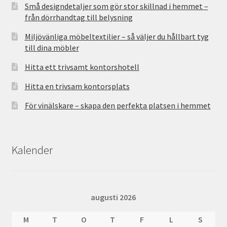
Små designdetaljer som gör stor skillnad i hemmet –
från dörrhandtag till belysning
Miljövänliga möbeltextilier – så väljer du hållbart tyg
till dina möbler
Hitta ett trivsamt kontorshotell
Hitta en trivsam kontorsplats
För vinälskare – skapa den perfekta platsen i hemmet
Kalender
augusti 2026
M
T
O
T
F
L
S