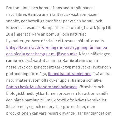
Bortom linne och bomull finns andra spännande
naturfibrer.
Hampa
är en fantastisk växt som växer
snabbt, ger betydligt mer fiber per yta än bomull och
kräver lite resurser. Hampafibern är otroligt stark (upp till
10 gånger starkare än bomull!) och naturligt
hypoallergen. Även
nässla
är ett resurssnålt alternativ.
Enligt Naturskyddsföreningens kartläggning får hampa
och nässla gott betyg ur miljösynpunkt
. Nässelsläktingen
ramie
är också värd att nämna. Ramie utvinns ur en
nässelväxt och ger ett slitstarkt tyg med vacker lyster och
god andningsförmåga,
ibland kallat ramielinne
. Två andra
naturmaterial som ofta dyker upp är
bambu
och
silke
.
Bambu beskrivs ofta som snabbväxande
, förnybart och
biologiskt nedbrytbart, men processen för att omvandla
den hårda bambun till mjuk textil ofta kräver kemikalier.
Silke är en lyxig och nedbrytbar proteinfiber, men
produktionen kan vara resurskrävande. Här handlar det om