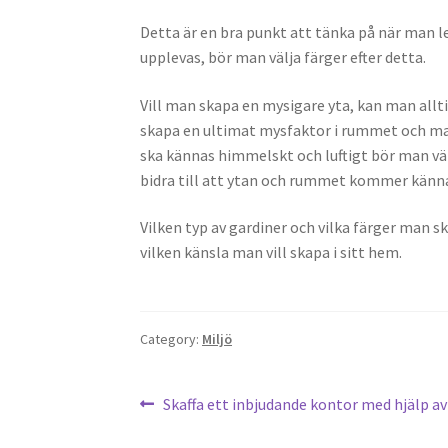
Detta är en bra punkt att tänka på när man 
upplevas, bör man välja färger efter detta.
Vill man skapa en mysigare yta, kan man allt
skapa en ultimat mysfaktor i rummet och man 
ska kännas himmelskt och luftigt bör man vä
bidra till att ytan och rummet kommer kännas
Vilken typ av gardiner och vilka färger man s
vilken känsla man vill skapa i sitt hem.
Category:
Miljö
Inläggsnavigering
Previous
Skaffa ett inbjudande kontor med hjälp av
post: