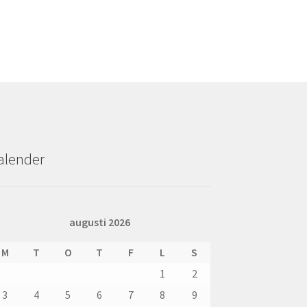
alender
augusti 2026
M
T
O
T
F
L
S
1
2
3
4
5
6
7
8
9