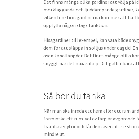
Det finns många olika gardiner att välja på i
mörkläggande och ljuddämpande gardiner, kan
vilken funktion gardinerna kommer att ha. Ib
uppfylla någon slags funktion.
Hissgardiner till exempel, kan vara både sny
dem för att släppa in solljus under dagtid. En
även kanallängder. Det finns många olika ko
snyggt när det mixas ihop. Det gäller bara att
Så bör du tänka
När man ska inreda ett hem eller ett rum är
förminska ett rum. Val av färg är avgörande fö
framhäver ytor och får dem även att se störr
mindre ut.