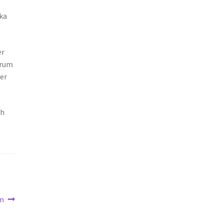
ka
er
 rum
er
ch
em