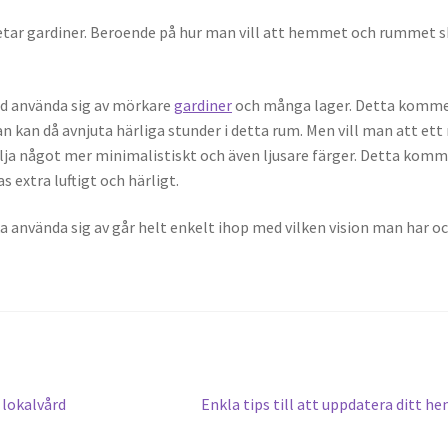
letar gardiner. Beroende på hur man vill att hemmet och rummet s
id använda sig av mörkare
gardiner
och många lager. Detta komm
kan då avnjuta härliga stunder i detta rum. Men vill man att ett
lja något mer minimalistiskt och även ljusare färger. Detta komm
 extra luftigt och härligt.
ka använda sig av går helt enkelt ihop med vilken vision man har o
Next
 lokalvård
Enkla tips till att uppdatera ditt h
post: