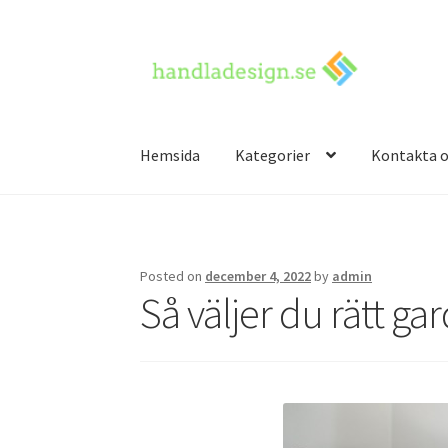
Skip
Skip
to
to
navigation
content
Hemsida
Kategorier
Kontakta o
Hem
Kontakta oss
Posted on
december 4, 2022
by
admin
Så väljer du rätt ga