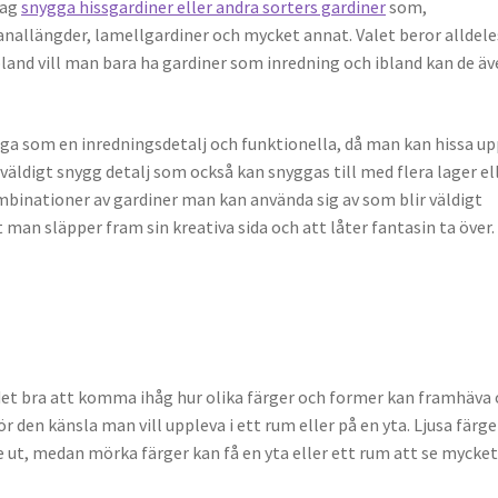
dag
snygga hissgardiner eller andra sorters gardiner
som,
allängder, lamellgardiner och mycket annat. Valet beror alldele
land vill man bara ha gardiner som inredning och ibland kan de ä
gga som en inredningsdetalj och funktionella, då man kan hissa u
 väldigt snygg detalj som också kan snyggas till med flera lager el
mbinationer av gardiner man kan använda sig av som blir väldigt
 man släpper fram sin kreativa sida och att låter fantasin ta över.
 det bra att komma ihåg hur olika färger och former kan framhäva
r den känsla man vill uppleva i ett rum eller på en yta. Ljusa färge
e ut, medan mörka färger kan få en yta eller ett rum att se mycke