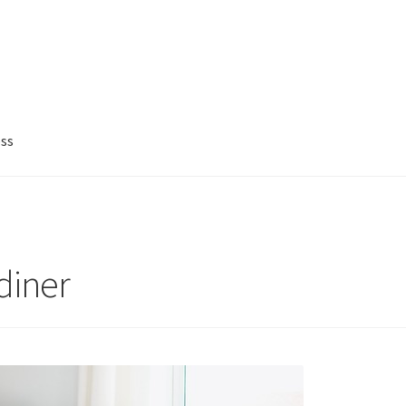
ss
rdiner