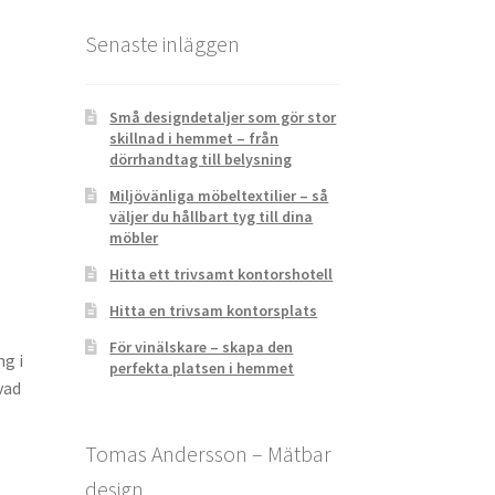
Senaste inläggen
Små designdetaljer som gör stor
skillnad i hemmet – från
dörrhandtag till belysning
Miljövänliga möbeltextilier – så
väljer du hållbart tyg till dina
möbler
Hitta ett trivsamt kontorshotell
Hitta en trivsam kontorsplats
För vinälskare – skapa den
ng i
perfekta platsen i hemmet
vad
Tomas Andersson – Mätbar
design