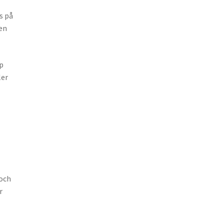
s på
ven
pp
ler
 och
r
t